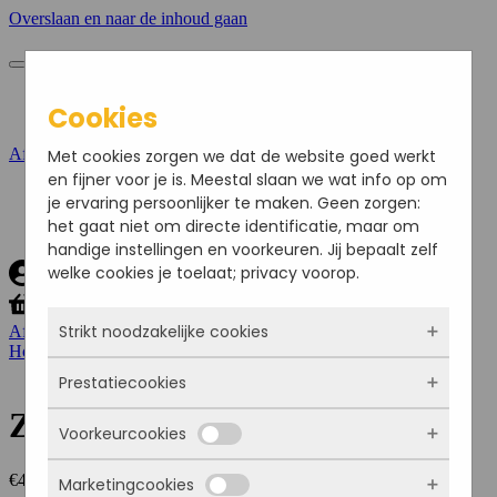
Overslaan en naar de inhoud gaan
Bestellen
Cookies
Zakelijk bestellen
Afrekenen
Met cookies zorgen we dat de website goed werkt
en fijner voor je is. Meestal slaan we wat info op om
je ervaring persoonlijker te maken. Geen zorgen:
Bestellen
het gaat niet om directe identificatie, maar om
Zakelijk bestellen
handige instellingen en voorkeuren. Jij bepaalt zelf
welke cookies je toelaat; privacy voorop.
Strikt noodzakelijke cookies
Afrekenen
Home
/
Zachte bol basic
/ Zacht bolletje eiersalade
Prestatiecookies
Deze cookies zorgen ervoor dat de website
überhaupt werkt. Ze zijn dus altijd actief en
Zacht bolletje eiersalade
Voorkeurcookies
kunnen niet worden uitgezet. Meestal worden
Met deze cookies zien we hoe vaak onze site
ze alleen geplaatst als jij iets doet, zoals
bezocht wordt, waar bezoekers vandaan
€
4.25
inloggen, een formulier invullen of je
Marketingcookies
komen en welke pagina’s populair zijn. Zo
Deze cookies onthouden jouw voorkeuren.