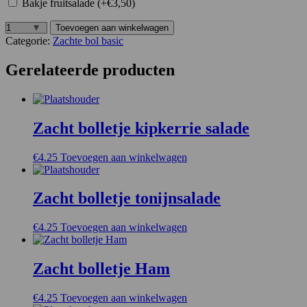
Bakje fruitsalade (+€3,50)
Toevoegen aan winkelwagen
Zacht
Categorie:
Zachte bol basic
bolletje
eiersalade
Gerelateerde producten
aantal
Zacht bolletje kipkerrie salade
€
4.25
Toevoegen aan winkelwagen
Zacht bolletje tonijnsalade
€
4.25
Toevoegen aan winkelwagen
Zacht bolletje Ham
€
4.25
Toevoegen aan winkelwagen