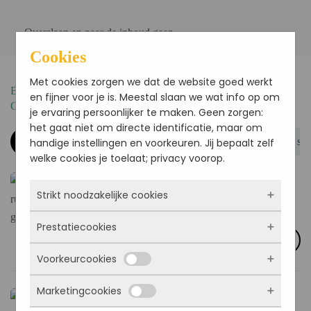
Overslaan en naar de inhoud gaan
Cookies
Met cookies zorgen we dat de website goed werkt
BESTEL HIER JE VERSE BROODJES OF
en fijner voor je is. Meestal slaan we wat info op om
GROEPSLUNCH
je ervaring persoonlijker te maken. Geen zorgen:
het gaat niet om directe identificatie, maar om
Baguettes basic
Baguettes luxe
Broodje met sn
handige instellingen en voorkeuren. Jij bepaalt zelf
welke cookies je toelaat; privacy voorop.
Baguette rustiek garnalensalade
Strikt noodzakelijke cookies
Rustieke baguette wit of bruin 23cm, salade, rode ui,
kappertjes, komkommer, garnalensalade
Prestatiecookies
Deze cookies zorgen ervoor dat de website
€
5.95
Selecteer
überhaupt werkt. Ze zijn dus altijd actief en
Voorkeurcookies
kunnen niet worden uitgezet. Meestal worden
Met deze cookies zien we hoe vaak onze site
ze alleen geplaatst als jij iets doet, zoals
bezocht wordt, waar bezoekers vandaan
Marketingcookies
inloggen, een formulier invullen of je
komen en welke pagina’s populair zijn. Zo
Baguettes rustiek gezond ham-
Deze cookies onthouden jouw voorkeuren.
privacyvoorkeuren opslaan. Je kunt je browser
kunnen we de website blijven verbeteren.