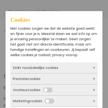
Overslaan en naar de inhoud gaan
Cookies
Met cookies zorgen we dat de website goed werkt
Home
/
Wraps & salades
/ Saladebowl zalm
en fijner voor je is. Meestal slaan we wat info op om
je ervaring persoonlijker te maken. Geen zorgen:
het gaat niet om directe identificatie, maar om
handige instellingen en voorkeuren. Jij bepaalt zelf
welke cookies je toelaat; privacy voorop.
Strikt noodzakelijke cookies
Saladebowl zalm
Prestatiecookies
Deze cookies zorgen ervoor dat de website
überhaupt werkt. Ze zijn dus altijd actief en
€
13.95
Voorkeurcookies
kunnen niet worden uitgezet. Meestal worden
Met deze cookies zien we hoe vaak onze site
ze alleen geplaatst als jij iets doet, zoals
bezocht wordt, waar bezoekers vandaan
Rijkelijk gevulde saladebowl met ijsberg sla, rijst, gerookte zalm,
Marketingcookies
inloggen, een formulier invullen of je
komen en welke pagina’s populair zijn. Zo
Deze cookies onthouden jouw voorkeuren.
avocado, kappertjes, rode ui, gekookt ei, roomkaas.
privacyvoorkeuren opslaan. Je kunt je browser
kunnen we de website blijven verbeteren.