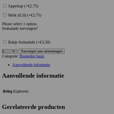
Appelsap (+€2.75)
Melk (0,5l) (+€2.75)
Please select 1 option.
fruitsalade toevoegen?
Bakje fruitsalade (+€3,50)
Toevoegen aan winkelwagen
Baguette
Categorie:
Baguettes basic
rustiek
kipkerrie
Aanvullende informatie
salade
aantal
Aanvullende informatie
Beleg
Kipkerrie
Gerelateerde producten