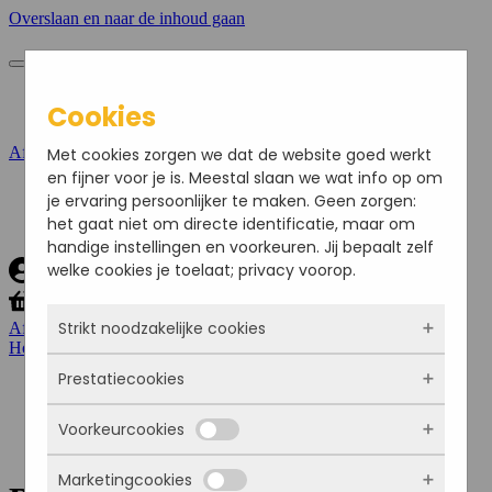
Overslaan en naar de inhoud gaan
Bestellen
Cookies
Zakelijk bestellen
Afrekenen
Met cookies zorgen we dat de website goed werkt
en fijner voor je is. Meestal slaan we wat info op om
je ervaring persoonlijker te maken. Geen zorgen:
Bestellen
het gaat niet om directe identificatie, maar om
Zakelijk bestellen
handige instellingen en voorkeuren. Jij bepaalt zelf
welke cookies je toelaat; privacy voorop.
Strikt noodzakelijke cookies
Afrekenen
Home
/
Baguettes basic
/ Baguette rustiek kipkerrie salade
Prestatiecookies
Deze cookies zorgen ervoor dat de website
überhaupt werkt. Ze zijn dus altijd actief en
Voorkeurcookies
kunnen niet worden uitgezet. Meestal worden
Met deze cookies zien we hoe vaak onze site
ze alleen geplaatst als jij iets doet, zoals
bezocht wordt, waar bezoekers vandaan
inloggen, een formulier invullen of je
Marketingcookies
komen en welke pagina’s populair zijn. Zo
Deze cookies onthouden jouw voorkeuren.