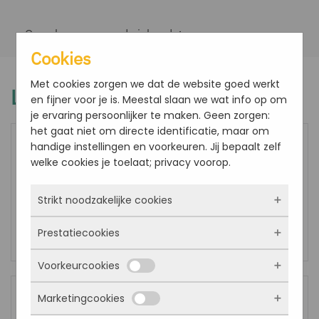
Overslaan en naar de inhoud gaan
Cookies
Met cookies zorgen we dat de website goed werkt
Luxe warme broodjes
en fijner voor je is. Meestal slaan we wat info op om
je ervaring persoonlijker te maken. Geen zorgen:
het gaat niet om directe identificatie, maar om
handige instellingen en voorkeuren. Jij bepaalt zelf
welke cookies je toelaat; privacy voorop.
BAGUETTE RUSTIEK BAL GEHAKT
€
6.95
Strikt noodzakelijke cookies
Bekijk product
Prestatiecookies
Deze cookies zorgen ervoor dat de website
überhaupt werkt. Ze zijn dus altijd actief en
Voorkeurcookies
kunnen niet worden uitgezet. Meestal worden
Met deze cookies zien we hoe vaak onze site
ze alleen geplaatst als jij iets doet, zoals
bezocht wordt, waar bezoekers vandaan
Marketingcookies
inloggen, een formulier invullen of je
komen en welke pagina’s populair zijn. Zo
Deze cookies onthouden jouw voorkeuren.
privacyvoorkeuren opslaan. Je kunt je browser
BAGUETTE RUSTIEK HETE KIP
kunnen we de website blijven verbeteren.